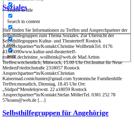
Soziales
Search in title
Search in content
Hier finden Sie Informationen zu Treffen und Ansprechpartner der
Selbsthilfegruppen zum Thema Soziales. Zur Übersicht der
Selbsthilfegruppen Kultur- und Theatertreff Rostock
post
Ansprechpartner*in/Kontakt:Christine WollbrinkTel. 0176
43345090www.kultur-und-theatertreff-
page
rostock.dechristine_wollbrink@web.de Mad Artists
Treffen:wöchentlich, Mittwoch, 15.00 Uhr Ort:Institut für Neue
MedienFriedrichstraße 2318057 Rostock
Ansprechpartner*in/Kontakt:Christian
Kaisermad.comichunter@gmail.com Systemische Familienhilfe
Treffen:monatlich, Dienstag, 18.45 Uhr Ort:
„Südpol“Mendelejewstr. 22 a18059 Rostock
Ansprechpartner*in/Kontakt:Stefan MöllerTel. 0381 252 78
57koans@web.de […]
Selbsthilfegruppen für Angehörige