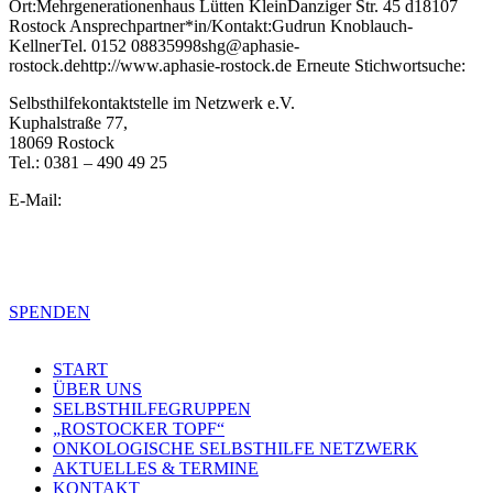
Ort:Mehrgenerationenhaus Lütten KleinDanziger Str. 45 d18107
Rostock Ansprechpartner*in/Kontakt:Gudrun Knoblauch-
KellnerTel. 0152 08835998shg@aphasie-
rostock.dehttp://www.aphasie-rostock.de Erneute Stichwortsuche:
Selbsthilfekontaktstelle im Netzwerk e.V.
Kuphalstraße 77,
18069 Rostock
Tel.: 0381 – 490 49 25
E-Mail:
info@selbsthilfe-rostock.de
Impressum
Datenschutzerklärung
SPENDEN
START
ÜBER UNS
SELBSTHILFEGRUPPEN
„ROSTOCKER TOPF“
ONKOLOGISCHE SELBSTHILFE NETZWERK
AKTUELLES & TERMINE
KONTAKT