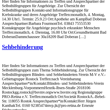
Hier finden Sie Informationen zu Treffen und Ansprechpartner der
Selbsthilfegruppen für Angehörige. Zur Übersicht der
Selbsthilfegruppen Kontakt-und Informationsgruppe für
Krebskranke und deren Angehörige Treffen:monatlich, 4. Montag,
14.30 Uhr1. Termin: 25.9.23 Ort:Apotheke am KampBad Doberan
Ansprechpartner:Barbara FourmontTel. 03843 75553530
Kontaktgruppe für Angehörige psychisch erkrankter Menschen
Treffen:monatlich, 4. Dienstag, 16.00 Uhr Ort:Gesundheitsamt Bad
DoberanDammchaussee 30a18209 Bad Doberan […]
Sehbehinderung
Hier finden Sie Informationen zu Treffen und Ansprechpartner der
Selbsthilfegruppen zum Thema Sehbehinderung. Zur Übersicht der
Selbsthilfegruppen Blinden- und Sehbehinderten-Verein M-V e.V.-
Gebietsgruppe Rostock Treffen:nach Vereinbarung
Ansprechpartner*in/Kontakt:Blinden- und Sehbehinderten-Verein
Mecklenburg-VorpommernHenrik-Ibsen-Straße 2018106
Rostockgg.rostock@bsvmv.orgwww.bsvmv.org Regionalgruppe
PRO-Retina e.V. Treffen:monatlich Ort:Societät RostockA.-Bebel-
Str. 118055 Rostok Ansprechpartner*in/Kontakt:Herr Jürgen
KanthakTel. 0160 92385474mvp.jk@pro-retina.de Erneute
Stichwortsuche: