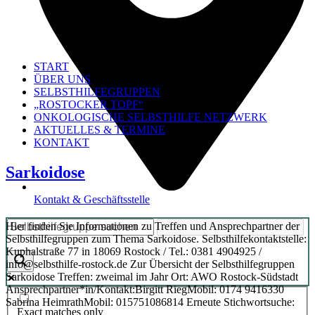
START
ÜBER UNS
SELBSTHILFEGRUPPEN
„ROSTOCKER TOPF“
ONKOLOGISCHE SELBSTHILFE NETZWERK
AKTUELLES & TERMINE
KONTAKT
Sarkoidose
Kontakt & Geschäftsstelle
Hier finden Sie Informationen zu Treffen und Ansprechpartner der
Selbsthilfegruppen zum Thema Sarkoidose. Selbsthilfekontaktstelle:
Kuphalstraße 77 in 18069 Rostock / Tel.: 0381 4904925 /
info@selbsthilfe-rostock.de Zur Übersicht der Selbsthilfegruppen
Sarkoidose Treffen: zweimal im Jahr Ort: AWO Rostock-Südstadt
Ansprechpartner*in/Kontakt:Birgitt RiegMobil: 0174 9416330
Sabrina HeimrathMobil: 015751086814 Erneute Stichwortsuche:
Exact matches only