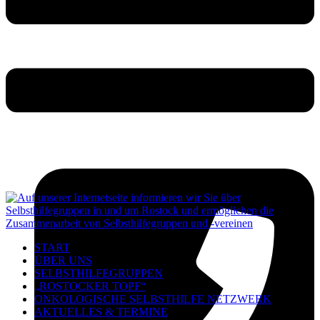
START
ÜBER UNS
SELBSTHILFEGRUPPEN
„ROSTOCKER TOPF“
ONKOLOGISCHE SELBSTHILFE NETZWERK
AKTUELLES & TERMINE