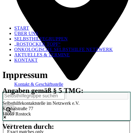
START
ÜBER UNS
SELBSTHILFEGRUPPEN
„ROSTOCKER TOPF“
ONKOLOGISCHE SELBSTHILFE NETZWERK
AKTUELLES & TERMINE
KONTAKT
Impressum
Kontakt & Geschäftsstelle
Angaben gemäß § 5 TMG:
Selbsthilfekontaktstelle im Netzwerk e.V.
Kuphalstraße 77
18069 Rostock
Vertreten durch:
Exact matches only