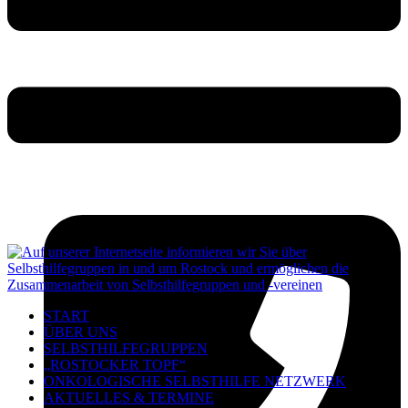
START
ÜBER UNS
SELBSTHILFEGRUPPEN
„ROSTOCKER TOPF“
ONKOLOGISCHE SELBSTHILFE NETZWERK
AKTUELLES & TERMINE