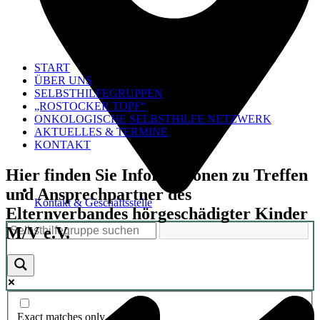
START
ÜBER UNS
SELBSTHILFEGRUPPEN
„ROSTOCKER TOPF“
ONKOLOGISCHE SELBSTHILFE NETZWERK
AKTUELLES & TERMINE
KONTAKT
Hier finden Sie Informationen zu Treffen
und Ansprechpartner des
Kontakt & Geschäftsstelle
Elternverbandes hörgeschädigter Kinder
M/V e.V.
Exact matches only