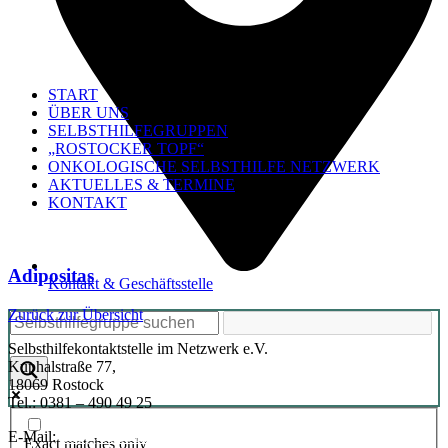
START
ÜBER UNS
SELBSTHILFEGRUPPEN
„ROSTOCKER TOPF“
ONKOLOGISCHE SELBSTHILFE NETZWERK
AKTUELLES & TERMINE
KONTAKT
Adipositas
Kontakt & Geschäftsstelle
Zurück zur Übersicht
Selbsthilfekontaktstelle im Netzwerk e.V.
Kuphalstraße 77,
18069 Rostock
Tel.: 0381 – 490 49 25
E-Mail:
info@selbsthilfe-rostock.de
Exact matches only