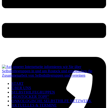
START
ÜBER UNS
SELBSTHILFEGRUPPEN
„ROSTOCKER TOPF“
ONKOLOGISCHE SELBSTHILFE NETZWERK
AKTUELLES & TERMINE