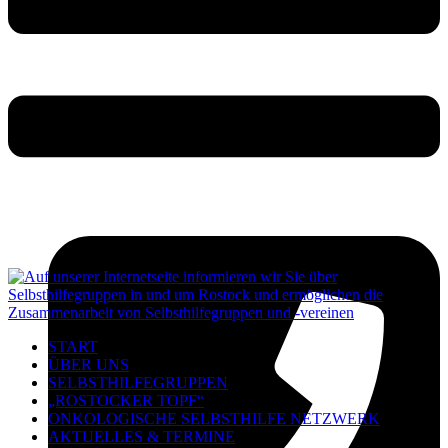
START
ÜBER UNS
SELBSTHILFEGRUPPEN
„ROSTOCKER TOPF“
ONKOLOGISCHE SELBSTHILFE NETZWERK
AKTUELLES & TERMINE