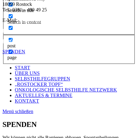
18069 Rostock
Tel.: 0381 – 490 49 25
Search in title
E-Mail:
info@selbsthilfe-rostock.de
Search in content
Impressum
Datenschutzerklärung
post
SPENDEN
page
START
ÜBER UNS
SELBSTHILFEGRUPPEN
„ROSTOCKER TOPF“
ONKOLOGISCHE SELBSTHILFE NETZWERK
AKTUELLES & TERMINE
KONTAKT
Menü schließen
SPENDEN
Wir können nicht alle Barrieren abbauen, Spontanheilungen