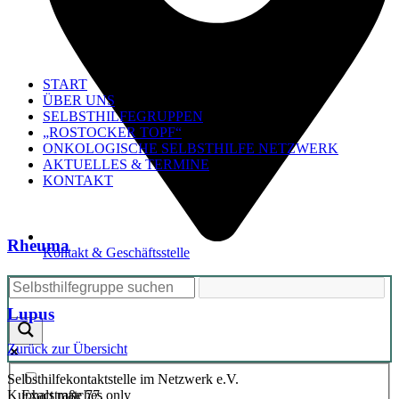
START
ÜBER UNS
SELBSTHILFEGRUPPEN
„ROSTOCKER TOPF“
ONKOLOGISCHE SELBSTHILFE NETZWERK
AKTUELLES & TERMINE
KONTAKT
Rheuma
Kontakt & Geschäftsstelle
Lupus
Zurück zur Übersicht
Selbsthilfekontaktstelle im Netzwerk e.V.
Exact matches only
Kuphalstraße 77,