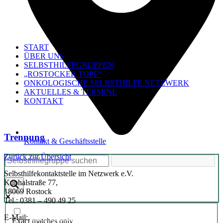
START
ÜBER UNS
SELBSTHILFEGRUPPEN
„ROSTOCKER TOPF“
ONKOLOGISCHE SELBSTHILFE NETZWERK
AKTUELLES & TERMINE
KONTAKT
Trennung
Kontakt & Geschäftsstelle
Zurück zur Übersicht
Selbsthilfekontaktstelle im Netzwerk e.V.
Kuphalstraße 77,
18069 Rostock
Tel.: 0381 – 490 49 25
E-Mail:
info@selbsthilfe-rostock.de
Exact matches only