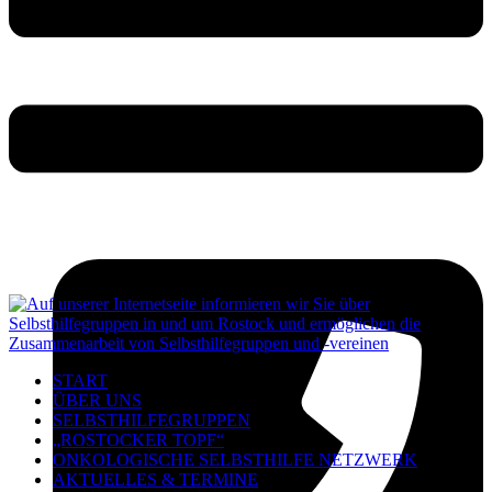
START
ÜBER UNS
SELBSTHILFEGRUPPEN
„ROSTOCKER TOPF“
ONKOLOGISCHE SELBSTHILFE NETZWERK
AKTUELLES & TERMINE