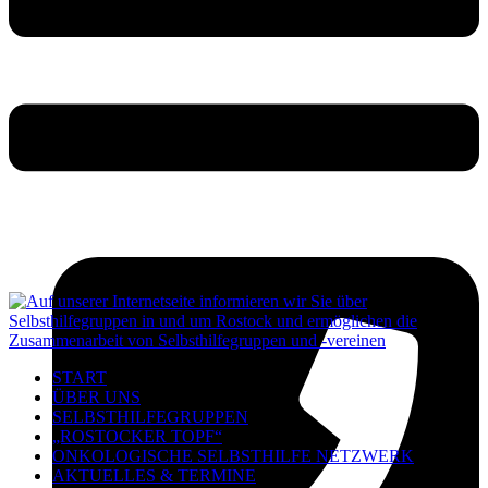
START
ÜBER UNS
SELBSTHILFEGRUPPEN
„ROSTOCKER TOPF“
ONKOLOGISCHE SELBSTHILFE NETZWERK
AKTUELLES & TERMINE