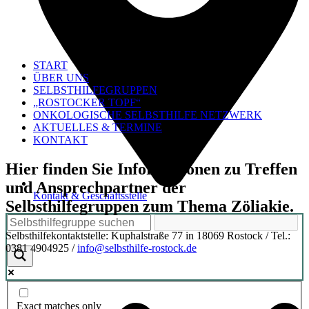
START
ÜBER UNS
SELBSTHILFEGRUPPEN
„ROSTOCKER TOPF“
ONKOLOGISCHE SELBSTHILFE NETZWERK
AKTUELLES & TERMINE
KONTAKT
Hier finden Sie Informationen zu Treffen
und Ansprechpartner der
Kontakt & Geschäftsstelle
Selbsthilfegruppen zum Thema Zöliakie.
Selbsthilfekontaktstelle: Kuphalstraße 77 in 18069 Rostock / Tel.:
0381 4904925 /
info@selbsthilfe-rostock.de
Exact matches only